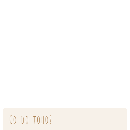
Co do toho?