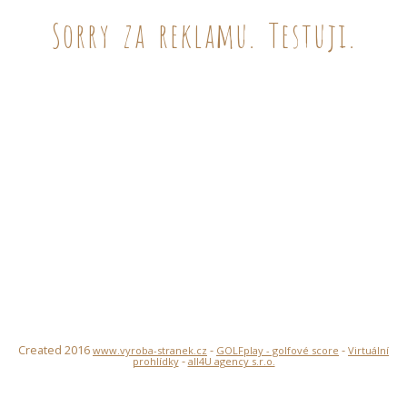
Sorry za reklamu. Testuji.
Created 2016
-
-
www.vyroba-stranek.cz
GOLFplay - golfové score
Virtuální
-
prohlídky
all4U agency s.r.o.