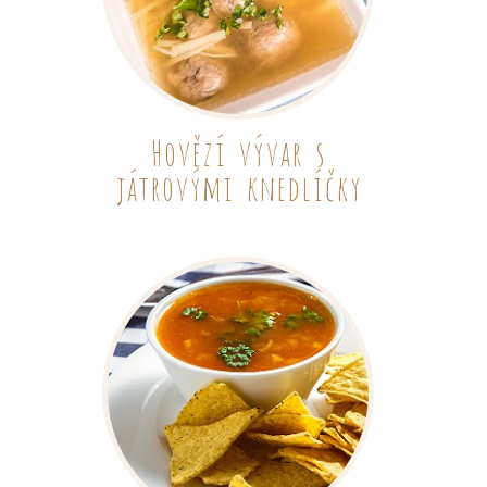
Hovězí vývar s
játrovými knedlíčky