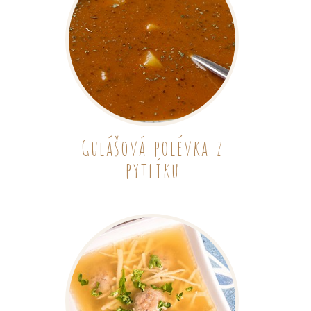
Gulášová polévka z
pytlíku