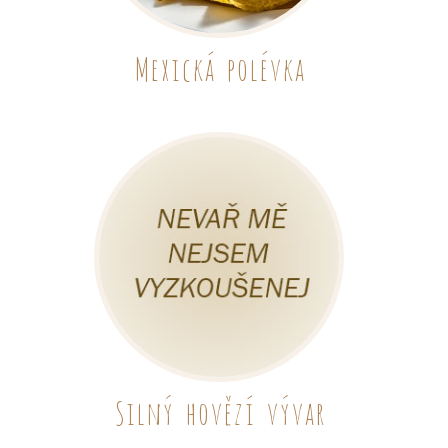
Mexická polévka
Silný hovězí vývar