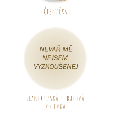
Česnečka
Francouzská cibulová
polévka