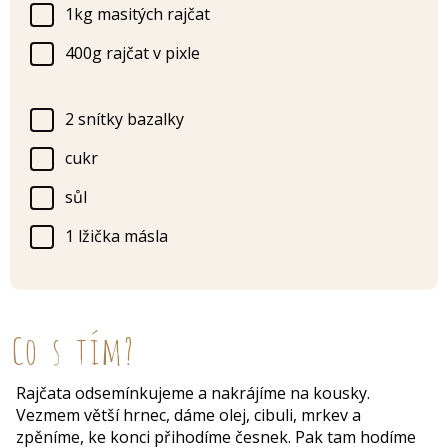
1kg masitých rajčat
400g rajčat v pixle
2 snítky bazalky
cukr
sůl
1 lžička másla
Co s tím?
Rajčata odsemínkujeme a nakrájíme na kousky.
Vezmem větší hrnec, dáme olej, cibuli, mrkev a
zpěníme, ke konci přihodíme česnek. Pak tam hodíme