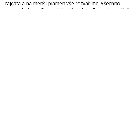
rajčata a na menší plamen vše rozvaříme. Všechno
propasírujeme. Do omáčky dáme bazalku, cukr a sůl dle
chuti, necháme provařit do požadovane konzistence.
Na závěr vmícháme máslo.
Sorry za reklamu. Testuji.