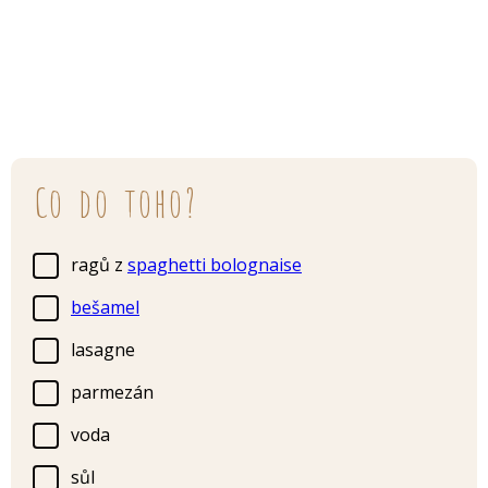
Co do toho?
ragů z
spaghetti bolognaise
bešamel
lasagne
parmezán
voda
sůl