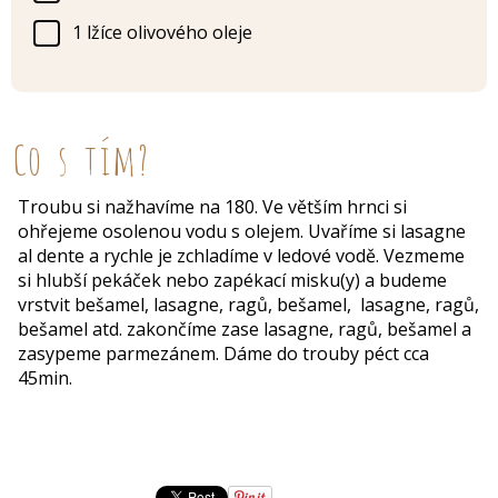
1 lžíce olivového oleje
Co s tím?
Troubu si nažhavíme na 180. Ve větším hrnci si
ohřejeme osolenou vodu s olejem. Uvaříme si lasagne
al dente a rychle je zchladíme v ledové vodě. Vezmeme
si hlubší pekáček nebo zapékací misku(y) a budeme
vrstvit bešamel, lasagne, ragů, bešamel, lasagne, ragů,
bešamel atd. zakončíme zase lasagne, ragů, bešamel a
zasypeme parmezánem. Dáme do trouby péct cca
45min.