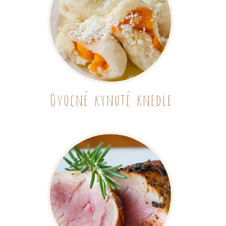
Ovocné kynuté knedle