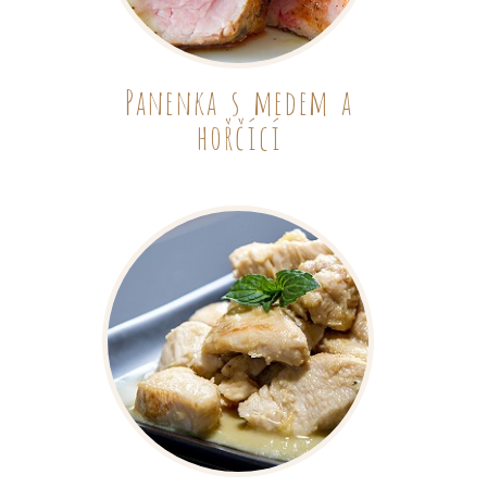
Panenka s medem a
hořčící