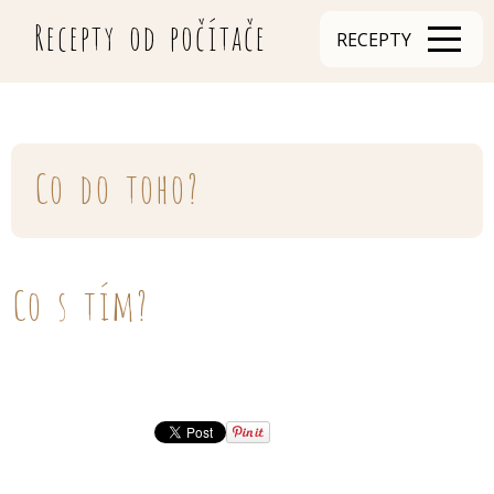
Recepty od počítače
RECEPTY
Co do toho?
Co s tím?