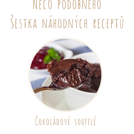
Něco podobného
Šestka náhodných receptů
Čokoládové soufflé