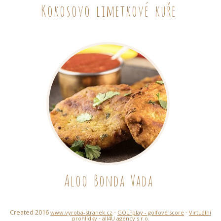
Kokosovo limetkové kuře
Aloo Bonda Vada
Created 2016
-
-
www.vyroba-stranek.cz
GOLFplay - golfové score
Virtuální
-
prohlídky
all4U agency s.r.o.