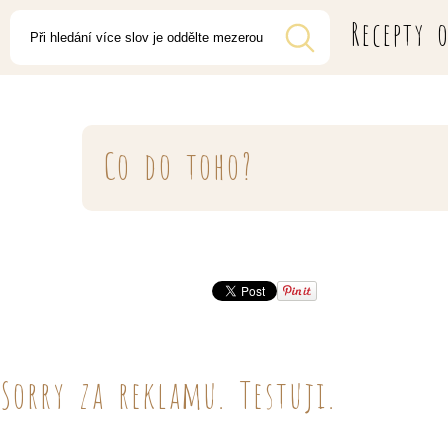
Recepty 
Co do toho?
Sorry za reklamu. Testuji.