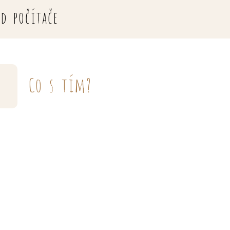
od počítače
Co s tím?