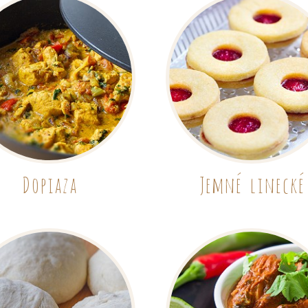
Dopiaza
Jemné linecké