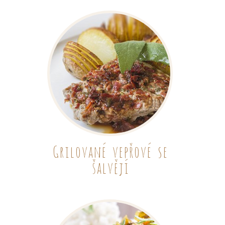
Grilované vepřové se
šalvějí