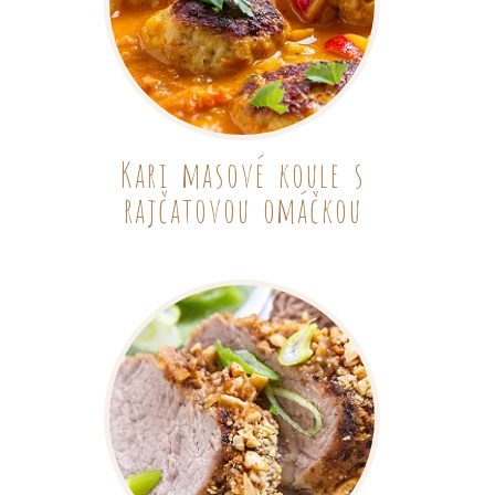
Kari masové koule s
rajčatovou omáčkou