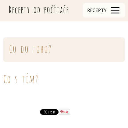
Recepty od počítače
RECEPTY
Co do toho?
Co s tím?