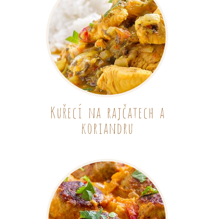
Kuřecí na rajčatech a
koriandru