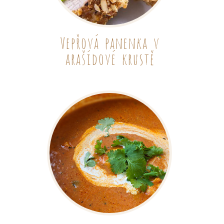
Vepřová panenka v
arašídové krustě