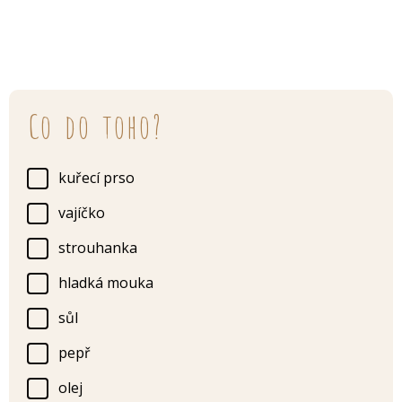
Co do toho?
kuřecí prso
vajíčko
strouhanka
hladká mouka
sůl
pepř
olej