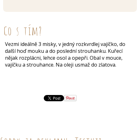
Co s tím?
Vezmi ideálně 3 misky, v jedný rozkvrdlej vajíčko, do
další hoď mouku a do poslední strouhanku. Kuřecí
nějak rozplácni, lehce osol a opepři. Obal v mouce,
vajíčku a strouhance. Na oleji usmaž do zlatova.