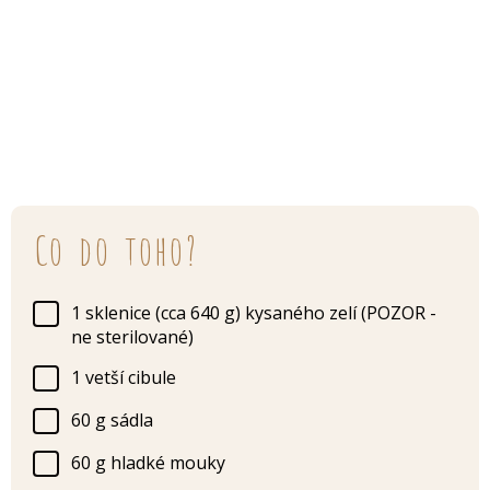
Co do toho?
1 sklenice (cca 640 g) kysaného zelí (POZOR -
ne sterilované)
1 vetší cibule
60 g sádla
60 g hladké mouky