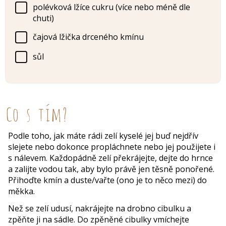
polévková lžíce cukru (více nebo méně dle
chuti)
čajová lžička drceného kmínu
sůl
Co s tím?
Podle toho, jak máte rádi zelí kyselé jej buď nejdřív
slejete nebo dokonce propláchnete nebo jej použijete i
s nálevem. Každopádně zelí překrájejte, dejte do hrnce
a zalijte vodou tak, aby bylo právě jen těsně ponořené.
Přihoďte kmín a duste/vařte (ono je to něco mezi) do
měkka.
Než se zelí udusí, nakrájejte na drobno cibulku a
zpěňte ji na sádle. Do zpěněné cibulky vmíchejte